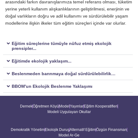
arasındaki farkın davranışlarımıza temel referans olması, tüketim
yerine yeterli kullanım alışkanlıklarının geliştirilmesi, enerjinin ve
doğal varlıkların doğru ve adil kullanımı ve sürdürülebilir yaşam
modellerine ilişkin ilkeler tüm eğitim süreçleri içinde var olurlar.
Eğitim süreçlerine tümüyle nüfuz etmiş ekolojik
prensipler...
Eğitimde ekolojik yaklaşım...
Beslenmeden barınmaya doğal sürdürülebilirlik…
BBOM'un Ekolojik Beslenme Yaklaşımı
Dernek
Öğretmen Köyü
Model
Yayınlar
Eğitim Kooperatifleri
Modeli Uygulayan Okullar
Demokratik Yönetim
Ekolojik Duruş
Alternatif Eğitim
Özgün Finansman
Model Ar-Ge