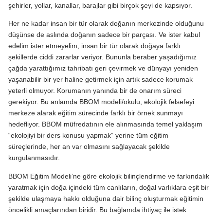
şehirler, yollar, kanallar, barajlar gibi birçok şeyi de kapsıyor.
Her ne kadar insan bir tür olarak doğanın merkezinde olduğunu
düşünse de aslında doğanın sadece bir parçası. Ve ister kabul
edelim ister etmeyelim, insan bir tür olarak doğaya farklı
şekillerde ciddi zararlar veriyor. Bununla beraber yaşadığımız
çağda yarattığımız tahribatı geri çevirmek ve dünyayı yeniden
yaşanabilir bir yer haline getirmek için artık sadece korumak
yeterli olmuyor. Korumanın yanında bir de onarım süreci
gerekiyor. Bu anlamda BBOM modeli/okulu, ekolojik felsefeyi
merkeze alarak eğitim sürecinde farklı bir örnek sunmayı
hedefliyor. BBOM müfredatının ele alınmasında temel yaklaşım
“ekolojiyi bir ders konusu yapmak” yerine tüm eğitim
süreçlerinde, her an var olmasını sağlayacak şekilde
kurgulanmasıdır.
BBOM Eğitim Modeli’ne göre ekolojik bilinçlendirme ve farkındalık
yaratmak için doğa içindeki tüm canlıların, doğal varlıklara eşit bir
şekilde ulaşmaya hakkı olduğuna dair bilinç oluşturmak eğitimin
öncelikli amaçlarından biridir. Bu bağlamda ihtiyaç ile istek